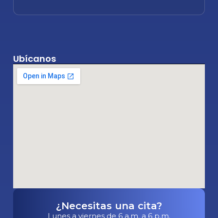
Ubícanos
¿Necesitas una cita?
Lunes a viernes de 6 a.m. a 6 p.m.