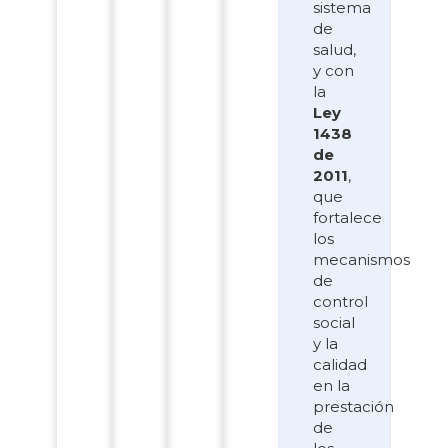
sistema
de
salud,
y con
la
Ley
1438
de
2011
,
que
fortalece
los
mecanismos
de
control
social
y la
calidad
en la
prestación
de