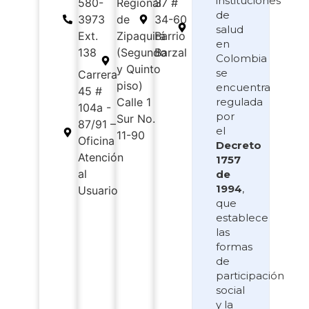
instituciones
580-
Regional
37 #
7 # 1A
de
3973
de
34-60
SUR –
salud
Ext.
Zipaquirá
Barrio
114
en
138
(Segundo
Barzal
Local
Colombia
y Quinto
105
se
Carrera
piso)
encuentra
45 #
regulada
Calle 1
104a -
por
Sur No.
87/91 –
el
11-90
Oficina
Decreto
Atención
1757
al
de
1994
,
Usuario
que
establece
las
formas
de
participación
social
y la