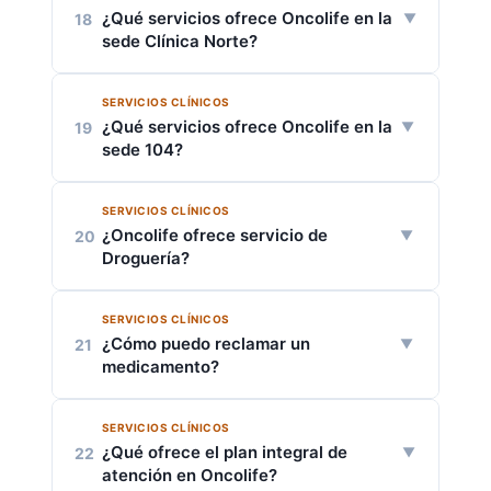
Hospitalización
¿Qué servicios ofrece Oncolife en la
18
Ecografía
Laboratorio clínico
sede Clínica Norte?
Unidad de observación de pacientes
Gestión pretransfusional
Farmacia
SERVICIOS CLÍNICOS
Laboratorio clínico
¿Qué servicios ofrece Oncolife en la
19
Imágenes diagnósticas
Gestión pretransfusional
sede 104?
Radiología
Hospitalización
SERVICIOS CLÍNICOS
Consulta externa especializada
¿Oncolife ofrece servicio de
20
Unidad de Cuidados Intermedios
Sala de quimioterapia
Droguería?
Cirugía
Servicio farmacéutico ambulatorio
Farmacia
Ecografía
SERVICIOS CLÍNICOS
Sí. Contamos con una
sede exclusiva en
Referencia y contrarreferencia
¿Cómo puedo reclamar un
21
Ambulancia
Bogotá de dispensación de
Laboratorio de patología
medicamento?
medicamentos
ubicada en la Carrera 45
Medicina General – Consulta
#103B – 87.
Toma de muestras
SERVICIOS CLÍNICOS
Debes contar con la
orden médica
Gastroenterología
Adicionalmente, las sedes de
Zipaquirá,
¿Qué ofrece el plan integral de
22
actualizada
donde se describa el
Villavicencio, 104, Floresta y Calle 27
atención en Oncolife?
medicamento y su dosis.