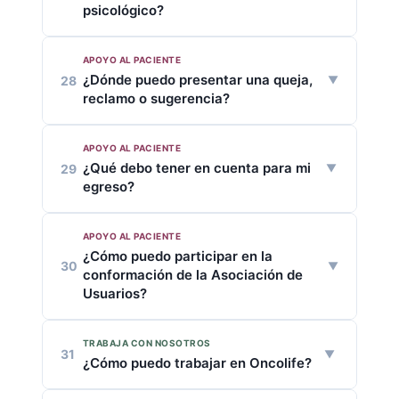
para los pacientes oncológicos.
psicológico?
pacientes y familias.
APOYO AL PACIENTE
Sí. Dentro del plan integral contamos con
¿Dónde puedo presentar una queja,
28
apoyo por
profesionales de psicología
reclamo o sugerencia?
con experiencia en atención al paciente
con diagnóstico oncológico
.
APOYO AL PACIENTE
A través de los
buzones físicos
, las
¿Qué debo tener en cuenta para mi
29
oficinas de
Atención al Usuario
o en
egreso?
nuestro
formulario digital de PQRSF
.
APOYO AL PACIENTE
Seguir las indicaciones médicas, contar
¿Cómo puedo participar en la
con tus medicamentos y una red de
30
conformación de la Asociación de
apoyo.
Consulta más aquí
.
Usuarios?
TRABAJA CON NOSOTROS
La convocatoria está abierta de manera
31
¿Cómo puedo trabajar en Oncolife?
permanente. Los interesados pueden
inscribirse a través de: