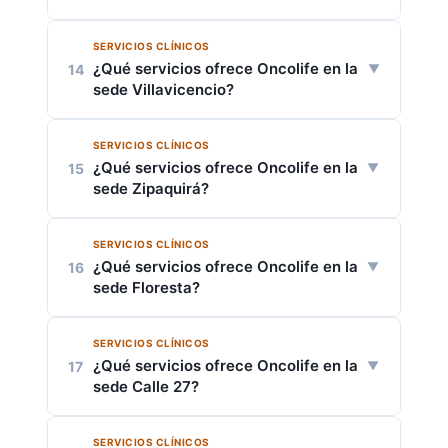
Zipaquirá y Villavicencio
.
SERVICIOS CLÍNICOS
Oncología
Las regiones cercanas a dichas sedes
¿Qué servicios ofrece Oncolife en la
14
serán agendadas según la prioridad,
Medicina Familiar
sede Villavicencio?
cercanía y posibilidad de movilización del
Medicina General
paciente.
Hematología
SERVICIOS CLÍNICOS
Consulta externa especializada
¿Qué servicios ofrece Oncolife en la
15
Nutrición
Sala de quimioterapia
sede Zipaquirá?
Psicología
Servicio farmacéutico
Radiología
SERVICIOS CLÍNICOS
Consulta externa especializada
¿Qué servicios ofrece Oncolife en la
16
Ecografía
Hospitalización
sede Floresta?
Quimioterapia
Servicio farmacéutico
SERVICIOS CLÍNICOS
Consulta prioritaria 24h
¿Qué servicios ofrece Oncolife en la
17
Consulta externa especializada
sede Calle 27?
Toma de muestras
Servicio farmacéutico
SERVICIOS CLÍNICOS