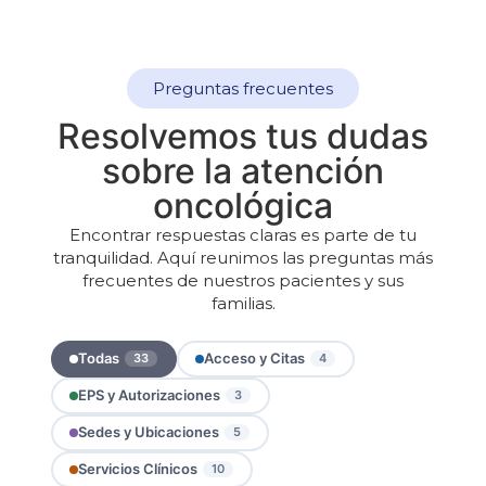
Preguntas frecuentes
Resolvemos tus dudas
sobre la atención
oncológica
Encontrar respuestas claras es parte de tu
tranquilidad. Aquí reunimos las preguntas más
frecuentes de nuestros pacientes y sus
familias.
Preguntas frecuentes Onco
Todas
Acceso y Citas
33
4
EPS y Autorizaciones
3
Sedes y Ubicaciones
5
Servicios Clínicos
10