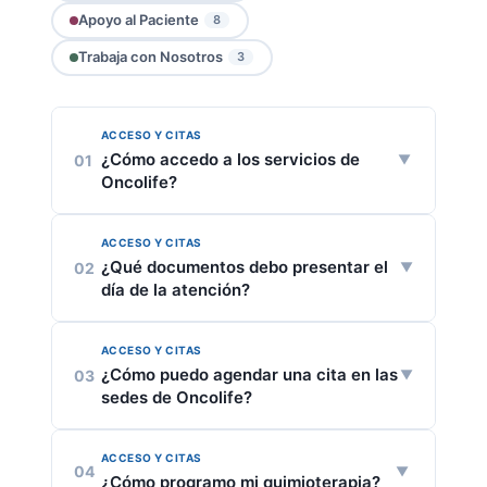
Apoyo al Paciente
8
Trabaja con Nosotros
3
ACCESO Y CITAS
¿Cómo accedo a los servicios de
01
Oncolife?
ACCESO Y CITAS
Debes contar con
orden médica y
¿Qué documentos debo presentar el
02
autorización de tu EPS
.
día de la atención?
ACCESO Y CITAS
Orden médica y
autorización vigente
.
¿Cómo puedo agendar una cita en las
03
sedes de Oncolife?
ACCESO Y CITAS
Las citas pueden solicitarse por:
04
¿Cómo programo mi quimioterapia?