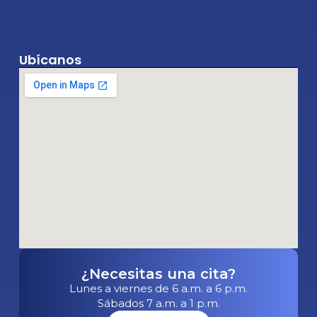
Ubícanos
¿Necesitas una cita?
Lunes a viernes de 6 a.m. a 6 p.m.
Sábados 7 a.m. a 1 p.m.