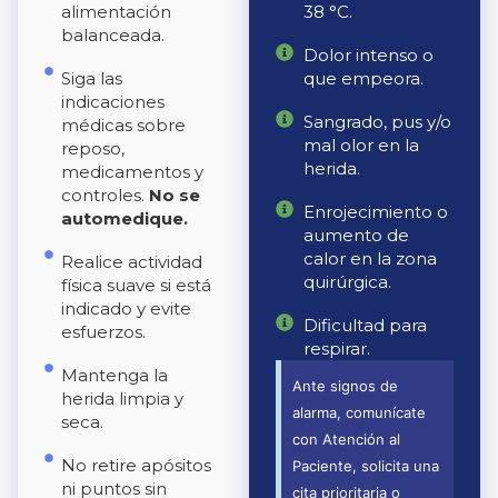
alimentación
38 °C.
balanceada.
Dolor intenso o
Siga las
que empeora.
indicaciones
Sangrado, pus y/o
médicas sobre
mal olor en la
reposo,
herida.
medicamentos y
controles.
No se
Enrojecimiento o
automedique.
aumento de
calor en la zona
Realice actividad
quirúrgica.
física suave si está
indicado y evite
Dificultad para
esfuerzos.
respirar.
Mantenga la
Ante signos de
herida limpia y
alarma, comunícate
seca.
con Atención al
No retire apósitos
Paciente, solicita una
ni puntos sin
cita prioritaria o