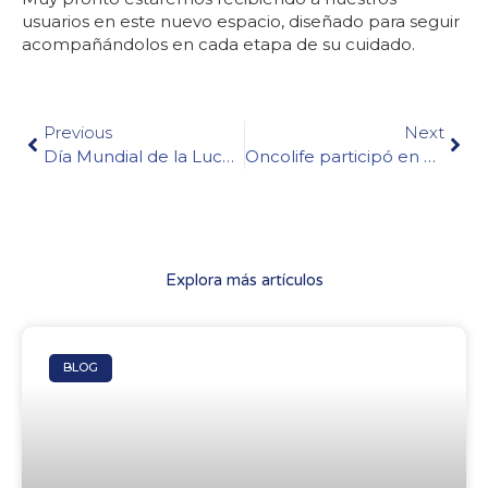
usuarios en este nuevo espacio, diseñado para seguir
acompañándolos en cada etapa de su cuidado.
Previous
Next
Día Mundial de la Lucha contra el Cáncer de Piel: prevención, detección temprana y cuidados durante el tratamiento
Oncolife participó en el Simposio Cronicidad & Salud 2026 en Chía
Explora más artículos
BLOG