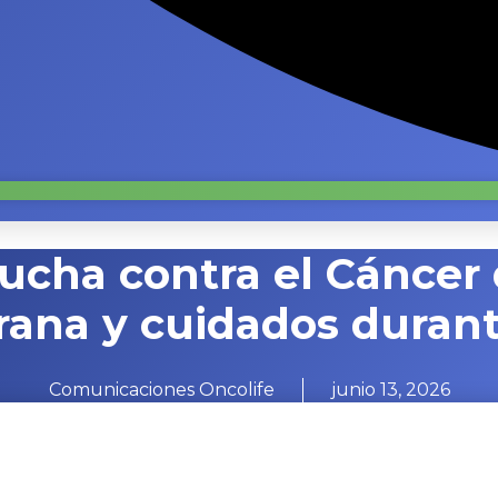
ucha contra el Cáncer 
ana y cuidados durant
Comunicaciones Oncolife
junio 13, 2026