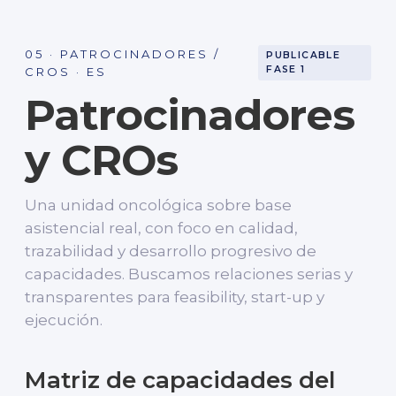
05 · PATROCINADORES /
PUBLICABLE
FASE 1
CROS · ES
Patrocinadores
y CROs
Una unidad oncológica sobre base
asistencial real, con foco en calidad,
trazabilidad y desarrollo progresivo de
capacidades. Buscamos relaciones serias y
transparentes para feasibility, start-up y
ejecución.
Matriz de capacidades del