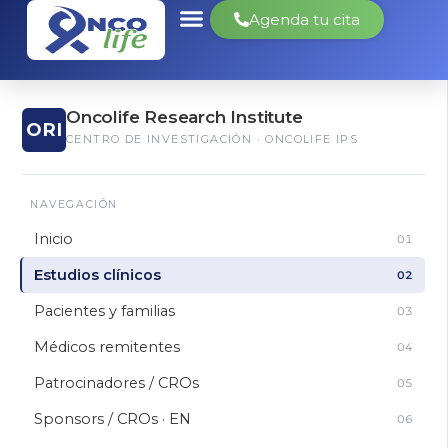
Agenda tu cita
Oncolife Research Institute
ORI
CENTRO DE INVESTIGACIÓN · ONCOLIFE IPS
NAVEGACIÓN
Inicio
01
Estudios clínicos
02
Pacientes y familias
03
Médicos remitentes
04
Patrocinadores / CROs
05
Sponsors / CROs · EN
06