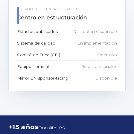
ESTADO DEL CENTRO · FASE 1
Centro en estructuración
Estudios publicados
0 — opt-in disponible
Sistema de calidad
En implementación
Comité de Ética (CEI)
Operativo
Equipo nominal
Roles funcionales
Mirror EN sponsor-facing
Disponible
+15 años
Oncolife IPS