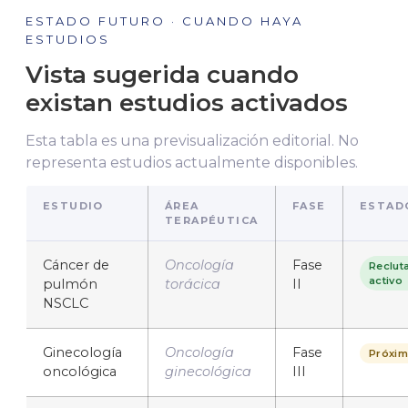
ESTADO FUTURO · CUANDO HAYA
ESTUDIOS
Vista sugerida cuando
existan estudios activados
Esta tabla es una previsualización editorial. No
representa estudios actualmente disponibles.
ESTUDIO
ÁREA
FASE
ESTAD
TERAPÉUTICA
Cáncer de
Oncología
Fase
Reclut
activo
pulmón
torácica
II
NSCLC
Ginecología
Oncología
Fase
Próxi
oncológica
ginecológica
III