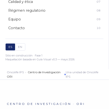
Calidad y ética
07
Régimen regulatorio
08
Equipo
09
Contacto
10
ES
EN
Sitio en construcción · Fase 1
Maquetación basada en Guía Visual v0.3 — mayo 2026.
Oncolife IPS ›
Centro de Investigación
Una unidad de Oncolife
ORI
IPS
CENTRO DE INVESTIGACIÓN · ORI