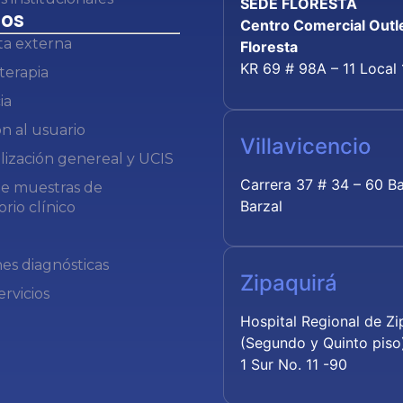
SEDE FLORESTA
ios
Centro Comercial Outle
ta externa
Floresta
KR 69 # 98A – 11 Local 
terapia
ia
n al usuario
Villavicencio
lización genereal y UCIS
Carrera 37 # 34 – 60 Ba
e muestras de
Barzal
orio clínico
es diagnósticas
Zipaquirá
ervicios
Hospital Regional de Zi
(Segundo y Quinto piso)
1 Sur No. 11 -90