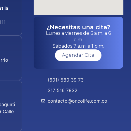
t la
111
¿Necesitas una cita?
Lunes a viernes de 6 a.m. a 6
p.m.
Sábados 7 a.m. a 1 p.m.
Agendar Cita
rrio
(601) 580 39 73
317 516 7932
contacto@oncolife.com.co
paquirá
 Calle