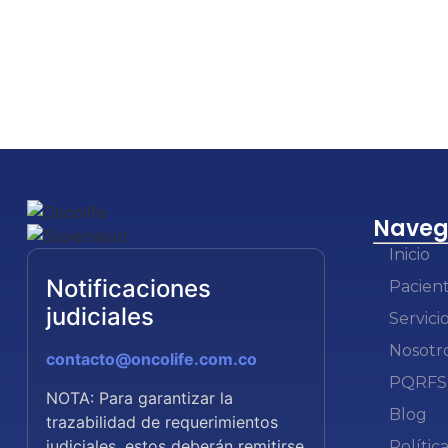
Naveg
Inicio
Notificaciones
Pacien
judiciales
Servici
Nosotr
contacto@oncolife.com.co
PQRFS
NOTA: Para garantizar la
Blog
trazabilidad de requerimientos
judiciales, estos deberán remitirse
Polític