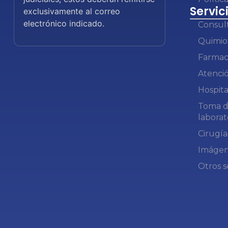
Servic
exclusivamente al correo
electrónico indicado.
Consul
Quimio
Farmac
Atenció
Hospita
Toma d
laborat
Cirugía
Imágen
Otros s