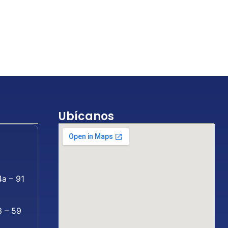
Ubícanos
4a – 91
3 – 59