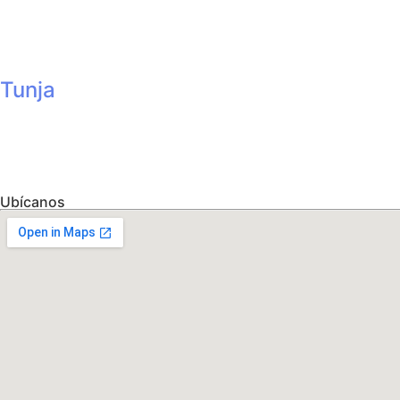
Hospital Regional de Zipaquirá
(Segundo y Quinto piso) Calle 1 Sur No. 11 -90
Tunja
Centro Comercial Florida Shopping
(carrera 7 # 1A SUR – 114 LOCAL 105)
Ubícanos