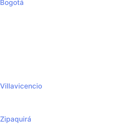
Bogotá
SEDE AMBULATORIA
Autopista Norte No. 104a – 91
SEDE CLÍNICA
Autopista Norte No. 103 – 59
SEDE FLORESTA
Centro Comercial Outlet la Floresta
KR 69 # 98A – 11 Local 111
Villavicencio
Carrera 37 # 34 – 60 Barrio Barzal
Zipaquirá