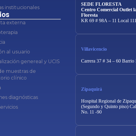
SEDE FLORESTA
as institucionales
Centro Comercial Outlet l
ios
Floresta
KR 69 # 98A – 11 Local 11
ta externa
terapia
ia
Villavicencio
ón al usuario
Carrera 37 # 34 – 60 Barrio
alización genereal y UCIS
e muestras de
orio clínico
a
Zipaquirá
es diagnósticas
Hospital Regional de Zipaqu
(Segundo y Quinto piso) Cal
ervicios
No. 11 -90