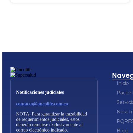
Naveg
Inicio
Notificaciones judiciales
Pacien
Servici
contacto@oncolife.com.co
Nosotr
NOTA: Para garantizar la trazabilidad
de requerimientos judiciales, estos
PQRF
deberán remitirse exclusivamente al
correo electrónico indicado.
Blog