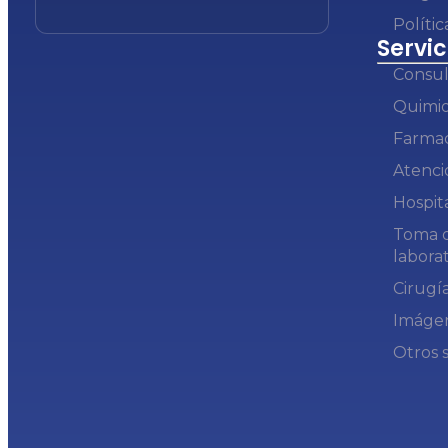
Polític
Servic
Consul
Quimio
Farmac
Atenci
Hospit
Toma d
laborat
Cirugí
Imágen
Otros s