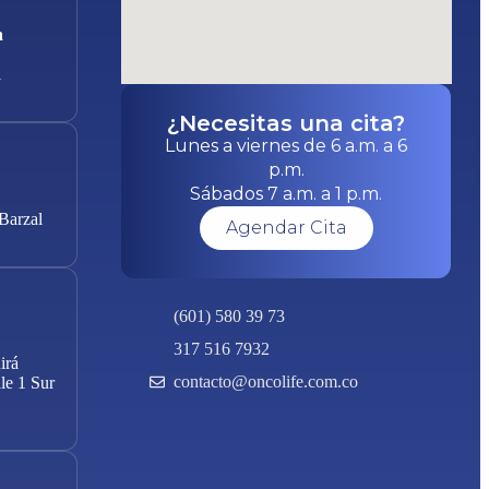
a
1
¿Necesitas una cita?
Lunes a viernes de 6 a.m. a 6
p.m.
Sábados 7 a.m. a 1 p.m.
 Barzal
Agendar Cita
(601) 580 39 73
317 516 7932
irá
contacto@oncolife.com.co
le 1 Sur