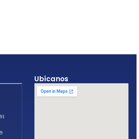
Ubícanos
 91
59